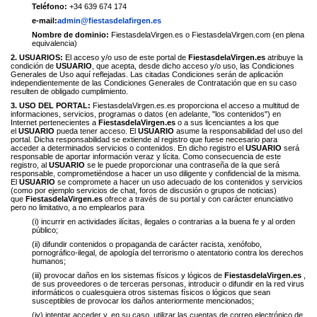
Teléfono:
+34 639 674 174
e-mail:
admin@fiestasdelafirgen.es
Nombre de dominio:
FiestasdelaVirgen.es o FiestasdelaVirgen.com (en plena
equivalencia)
2. USUARIOS:
El acceso y/o uso de este portal de
FiestasdelaVirgen.es
atribuye la
condición de
USUARIO
, que acepta, desde dicho acceso y/o uso, las Condiciones
Generales de Uso aquí reflejadas. Las citadas Condiciones serán de aplicación
independientemente de las Condiciones Generales de Contratación que en su caso
resulten de obligado cumplimiento.
3. USO DEL PORTAL:
FiestasdelaVirgen.es.es proporciona el acceso a multitud de
informaciones, servicios, programas o datos (en adelante, "los contenidos") en
Internet pertenecientes a
FiestasdelaVirgen.es
o a sus licenciantes a los que
el
USUARIO
pueda tener acceso. El
USUARIO
asume la responsabilidad del uso del
portal. Dicha responsabilidad se extiende al registro que fuese necesario para
acceder a determinados servicios o contenidos. En dicho registro el
USUARIO
será
responsable de aportar información veraz y lícita. Como consecuencia de este
registro, al
USUARIO
se le puede proporcionar una contraseña de la que será
responsable, comprometiéndose a hacer un uso diligente y confidencial de la misma.
El
USUARIO
se compromete a hacer un uso adecuado de los contenidos y servicios
(como por ejemplo servicios de chat, foros de discusión o grupos de noticias)
que
FiestasdelaVirgen.es
ofrece a través de su portal y con carácter enunciativo
pero no limitativo, a no emplearlos para
(i) incurrir en actividades ilícitas, ilegales o contrarias a la buena fe y al orden
público;
(ii) difundir contenidos o propaganda de carácter racista, xenófobo,
pornográfico-ilegal, de apología del terrorismo o atentatorio contra los derechos
humanos;
(iii) provocar daños en los sistemas físicos y lógicos de
FiestasdelaVirgen.es
,
de sus proveedores o de terceras personas, introducir o difundir en la red virus
informáticos o cualesquiera otros sistemas físicos o lógicos que sean
susceptibles de provocar los daños anteriormente mencionados;
(iv) intentar acceder y, en su caso, utilizar las cuentas de correo electrónico de